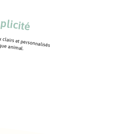
plicité
 clairs et personnalisés
que animal.