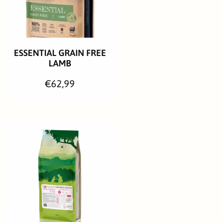
Ajouter Au Panier
ESSENTIAL GRAIN FREE
LAMB
P
€62,99
r
i
x
h
a
b
i
t
u