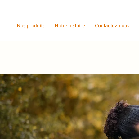
S
S
E
Nos produits
Notre histoire
Contactez-nous
R
A
U
C
O
N
T
E
N
U