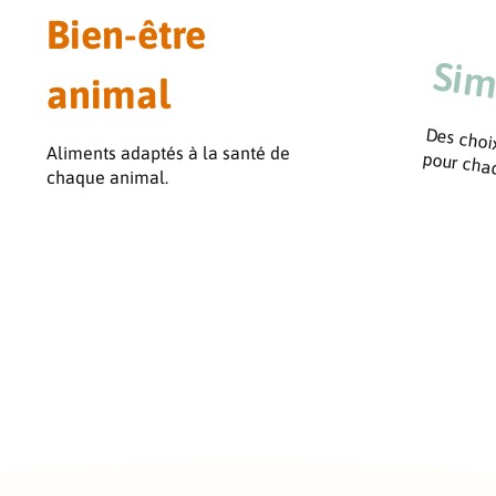
Bien-être
Sim
animal
Des choix
Aliments adaptés à la santé de
pour cha
chaque animal.