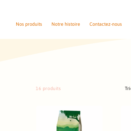
S
S
E
Nos produits
Notre histoire
Contactez-nous
R
A
U
C
O
N
T
E
N
16 produits
Tri
U